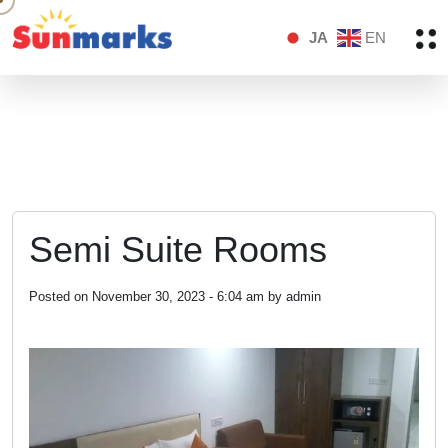
Skip to main content
JA
EN
Category Archives: Vithalapur
Rooms
Semi Suite Rooms
Posted on
November 30, 2023 - 6:04 am
by
admin